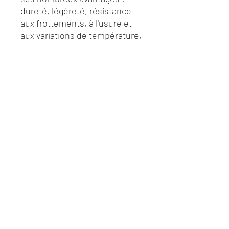
dureté, légèreté, résistance
aux frottements, à l'usure et
aux variations de température,
hypoallergénique… Vous
succomberez forcément à
la
collection CERAMIC
et ses
montres pour femme emplies
de charme et de Glamour.
Darbier Revaux
Chantilly
13 Avenue du Maréchal Joffre
Nous contacter :
03 44 63 03 31
©2020 par DARBIER REVAUX Bijouterie Horlogerie.