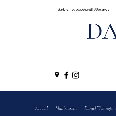
darbier.revaux.chantilly@orange.fr
DA
Accueil
Mauboussin
Daniel Wellington