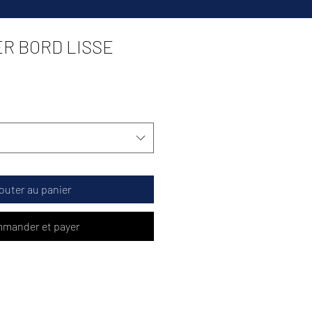
ER BORD LISSE
outer au panier
mander et payer