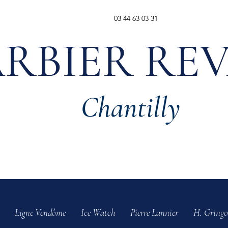
03 44 63 03 31
RBIER RE
Chantilly
Ligne Vendôme
Ice Watch
Pierre Lannier
H. Gringo