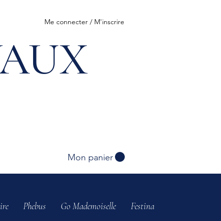
Me connecter / M'inscrire
VAUX
Mon panier
ire
Phebus
Go Mademoiselle
Festina