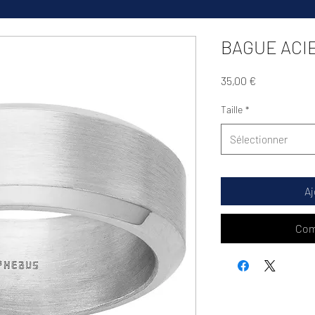
BAGUE ACI
Prix
35,00 €
Taille
*
Sélectionner
Aj
Com