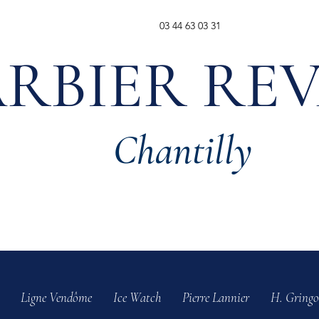
03 44 63 03 31
RBIER RE
Chantilly
Ligne Vendôme
Ice Watch
Pierre Lannier
H. Gringo