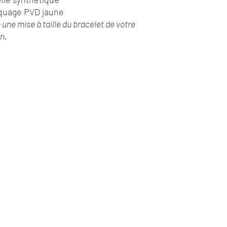
quage PVD jaune
e une mise à taille du bracelet de votre
n.
Darbier Revaux
Chantilly
13 Avenue du Maréchal Joffre
Nous contacter :
03 44 63 03 31
©2020 par DARBIER REVAUX Bijouterie Horlogerie.