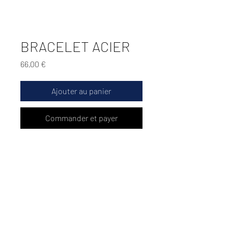
BRACELET ACIER
Prix
66,00 €
Ajouter au panier
Commander et payer
Bracelet acier
Darbier Revaux
Chantilly