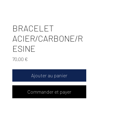
BRACELET
ACIER/CARBONE/R
ESINE
Prix
70,00 €
Ajouter au panier
Commander et payer
Bracelet acier/carbone/resine