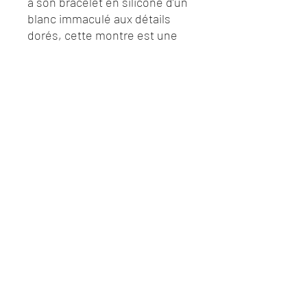
à son bracelet en silicone d’un
blanc immaculé aux détails
dorés, cette montre est une
véritable caresse pour le
poignet. Elle apporte une
touche fun et féminine à
toutes vos tenues du
quotidien !
Darbier Revaux
Chantilly
13 Avenue du Maréchal Joffre
Nous contacter :
03 44 63 03 31
©2020 par DARBIER REVAUX Bijouterie Horlogerie.