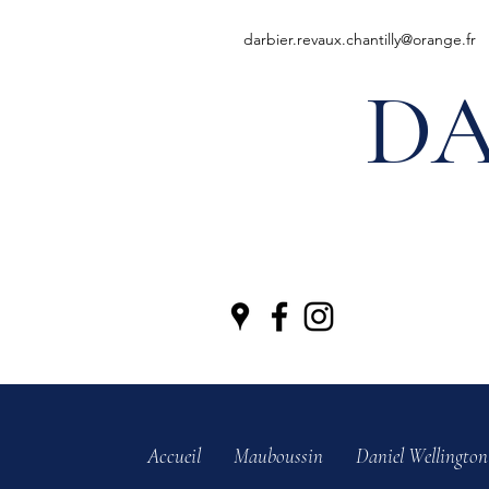
darbier.revaux.chantilly@orange.fr
DA
Accueil
Mauboussin
Daniel Wellington