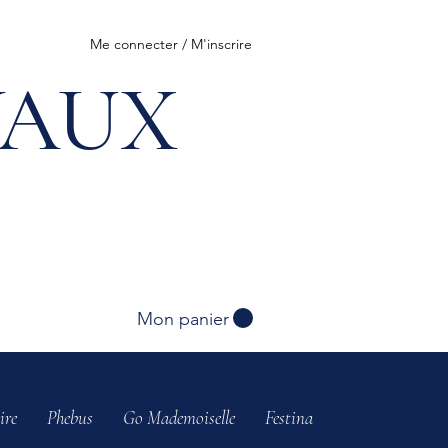
Me connecter / M'inscrire
VAUX
Mon panier
ire
Phebus
Go Mademoiselle
Festina