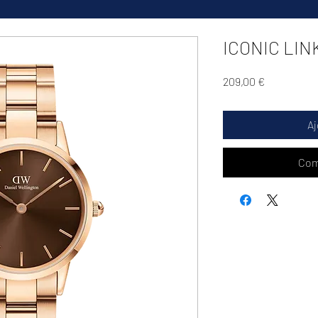
ICONIC LI
Prix
209,00 €
Aj
Com