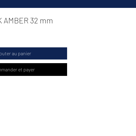
NK AMBER 32 mm
outer au panier
mander et payer