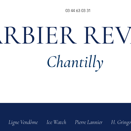
03 44 63 03 31
RBIER RE
Chantilly
Ligne Vendôme
Ice Watch
Pierre Lannier
H. Gringo