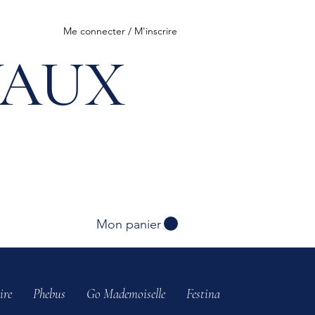
Me connecter / M'inscrire
VAUX
Mon panier
ire
Phebus
Go Mademoiselle
Festina