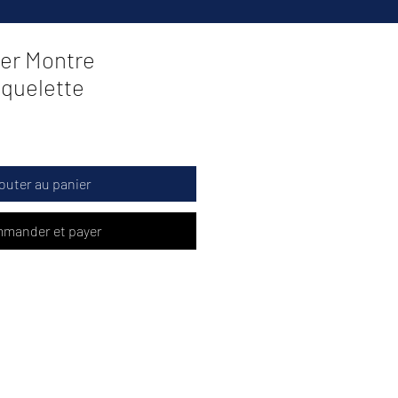
ier Montre
quelette
outer au panier
mander et payer