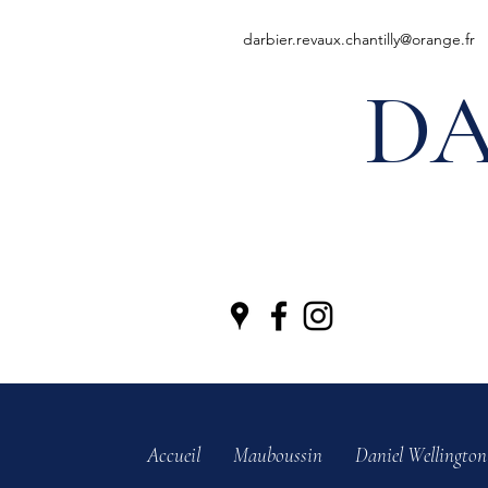
darbier.revaux.chantilly@orange.fr
DA
Accueil
Mauboussin
Daniel Wellington