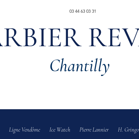
03 44 63 03 31
RBIER RE
Chantilly
Ligne Vendôme
Ice Watch
Pierre Lannier
H. Gringo